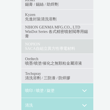
錫膏 / 錫絲 / 助焊劑
Kyzen
先進封裝清洗溶劑
NIHON GENMA MFG.CO., LTD
WinDot Series 各式精密噴射閥專用錫
膏
NOPION
SACA自組立異方性導電材料
Oreltech
噴墨/噴塗/催化之無顆粒金屬溶液
Techspray
清洗溶劑 / 三防漆 / 防焊膠
噴印 / 噴塗 / 旋塗
清洗