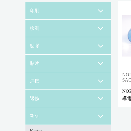
印刷
檢測
點膠
貼片
NO
SA
焊接
NO
返修
導
耗材
Kester