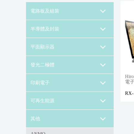
電路板及組裝
半導體及封裝
平面顯示器
發光二極體
Hiro
電
印刷電子
RX-
可再生能源
其他
ANMO