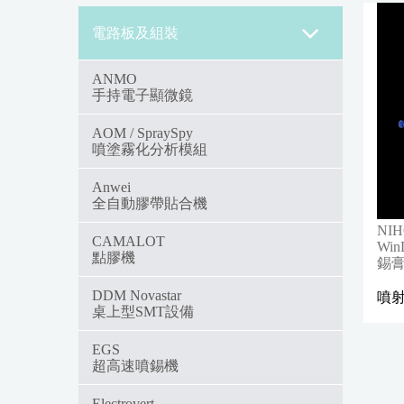
電路板及組裝
ANMO
手持電子顯微鏡
AOM / SpraySpy
噴塗霧化分析模組
Anwei
全自動膠帶貼合機
NIH
CAMALOT
Wi
點膠機
錫
DDM Novastar
噴
桌上型SMT設備
EGS
超高速噴錫機
Electrovert