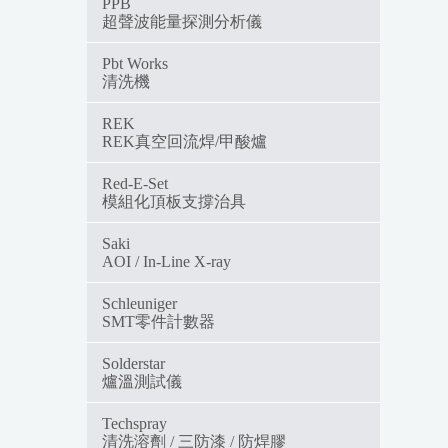
PPB
超聲波能量探測分析儀
Pbt Works
清洗機
REK
REK真空回流焊/甲酸爐
Red-E-Set
模組化頂板支撐治具
Saki
AOI / In-Line X-ray
Schleuniger
SMT零件計數器
Solderstar
爐溫測試儀
Techspray
清洗溶劑 / 三防漆 / 防焊膠