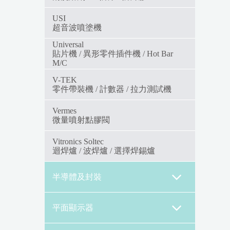
USI
超音波噴塗機
Universal
貼片機 / 異形零件插件機 / Hot Bar
M/C
V-TEK
零件帶裝機 / 計數器 / 拉力測試機
Vermes
微量噴射點膠閥
Vitronics Soltec
迴焊爐 / 波焊爐 / 選擇焊錫爐
半導體及封裝
平面顯示器