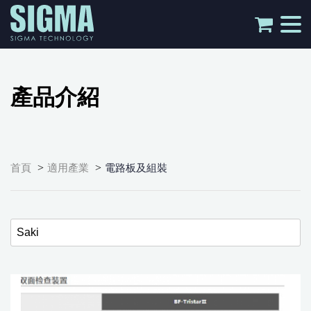
tog
nav
產品介紹
>
>
首頁
適用產業
電路板及組裝