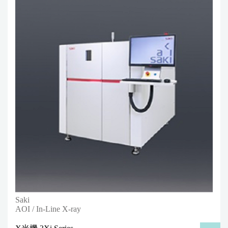
Saki
AOI / In-Line X-ray