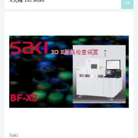
X光機 3Xi Series
Saki