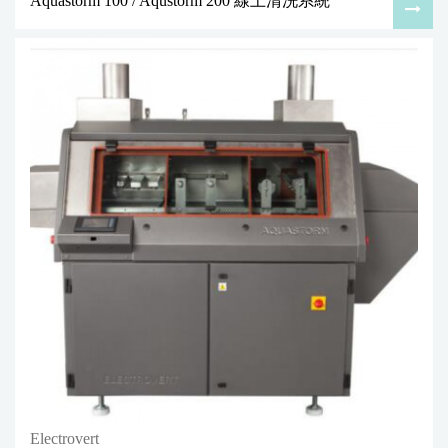
Aquastorm 100 / Aqustorm 200 線上清洗系統
Electrovert