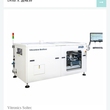
Delta X 波峰焊
Vitronics Soltec