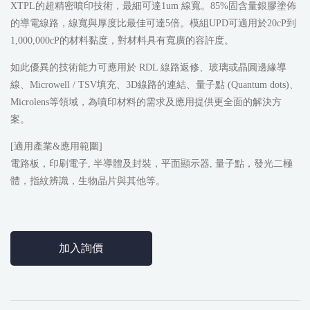
XTPL的超精密噴印技術，最細可達1um 線寬。85%固含量銀膠塗佈
的導電線路，線寬與厚度比最佳可達5倍。模組UPD可適用於20cP到
1,000,000cP的材料黏度，對材料具有寬廣的容許度。
如此優異的技術能力可應用於 RDL 線路返修、玻璃或晶圓邊緣導
線、Microwell / TSV填充、3D線路的連結、量子點 (Quantum dots)、
Microlens等領域，為噴印材料的需求及應用提供更全面的解決方
案。
[適用產業&應用範圍]
電路板，印刷電子, 半導體及封裝，平面顯示器, 量子點，發光二極
體，指紋辨識，生物晶片與其他等。
加入詢價