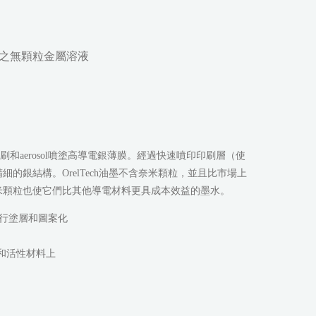
/催化之無顆粒金屬溶液
許印刷和aerosol噴塗高導電銀薄膜。經過快速噴印印刷層（使
的銀結構。OrelTech油墨不含奈米顆粒，並且比市場上
米顆粒也使它們比其他導電材料更具成本效益的墨水。
印刷進行塗層和圖案化
和活性材料上