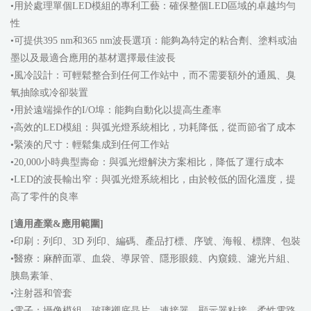
•用於處理單個LED模組的專利工藝：確保整個LED區域的卓越均勻
性
•可提供395 nm和365 nm波長選項：能夠為特定的粘合劑、塗料或油
墨以及最適合應用的基材選擇最佳波長
•風冷設計：可輕鬆整合到任何工作站中，而不需要額外的通風、臭
氧抽除或冷卻裝置
•用於遠端操作的I/O埠：能夠自動化以提高生產率
•高效的LED模組：與弧光燈系統相比，功耗降低，從而節省了成本
•緊湊的尺寸：輕鬆集成到任何工作站
•20,000小時典型壽命：與弧光燈解決方案相比，降低了運行成本
•LED的波長輸出窄：與弧光燈系統相比，由於較低的固化溫度，提
高了零件的良率
[適用產業&應用範圍]
•印刷：列印、3D 列印、編碼、產品打標、序號、海報、標牌、包裝
•醫療：麻醉面罩、血袋、導尿管、隱形眼鏡、內窺鏡、濾光片組、
胰島素筆、
•注射器和管套
•電子：攝像模組、玻璃襯底晶片、連接器、顯示器粘接、柔性電路