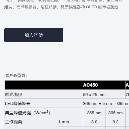
組裝、硬碟驅動器、透鏡粘接、微型揚聲器和 OLED 顯示器製造
加入詢價
[規格&型號]