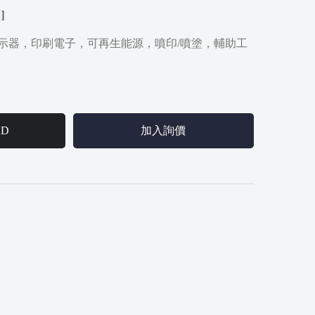
]
示器，印刷電子，可再生能源，噴印/噴塗，輔助工
AD
加入詢價