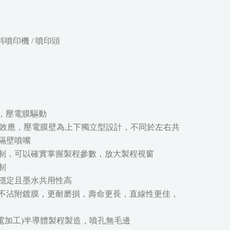
奈米材料噴印機 / 噴印頭
造，壓電膜驅動
(道間串擾)效應，壓電膜壁為上下獨立型設計，不同於左右共
隔壁噴嘴
制，可以確實掌握製程參數，放大製程視窗
制
穩定且墨水共用性高
不沾附鍍膜，更耐磨損，壽命更長，直線性更佳，
放電加工)半導體製程製造，噴孔無毛邊