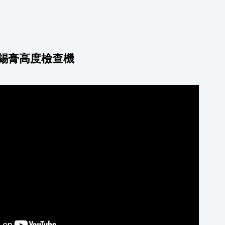
/ 3D錫膏高度檢查機