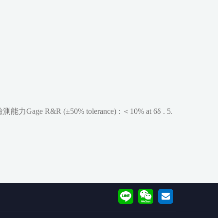
age R&R (±50% tolerance) : ＜10% at 6δ . 5.