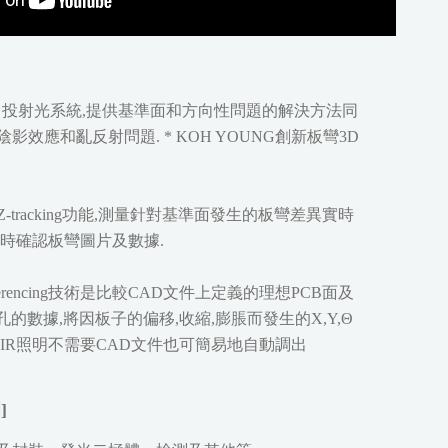
利用四方向投射光系統,提供基準面和方向性問題的解決方法同
效應和亂反射問題. * KOH YOUNG創新板彎3D
tracking功能,測量針對基準面發生的板彎差異實時
時確認板彎圖片及數據.
Referencing技術是比較CAD文件上定義的理想PCB面及
的數據,將因板子的偏移,收縮,膨脹而發生的X,Y,Θ
IR照明不需要CAD文件也可簡易地自動調出
]