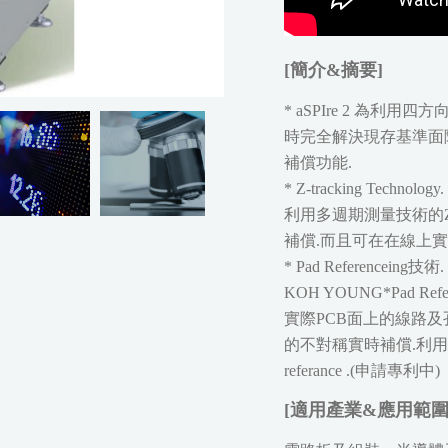
[簡介&摘要]
* aSPIre 2 為
時完全解決現存基準面陰影
補償功能.
* Z-tracking Technology.
利用多週期測量技術的Z-
補償.而且可在在線上實
* Pad Referenceing技術.
KOH YOUNG*Pad 
實際PCB面上的線路及孔
的不對稱實時補償.利用
referance .(申請專利中)
[適用產業&應用範圍